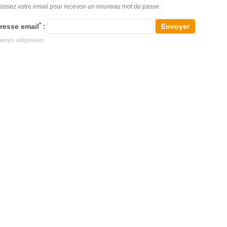
sissez votre email pour recevoir un nouveau mot de passe :
*
resse email
:
hamps obligatoires