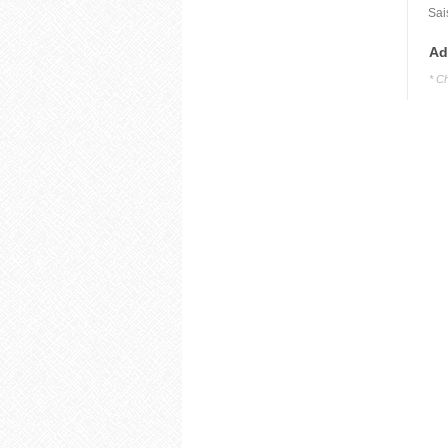
Sai
Ad
* C