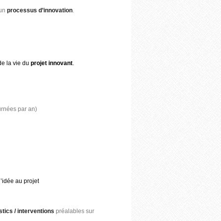
 un
processus d’innovation
.
de la vie du
projet innovant
.
rnées par an)
l’idée au projet
tics / interventions
préalables sur