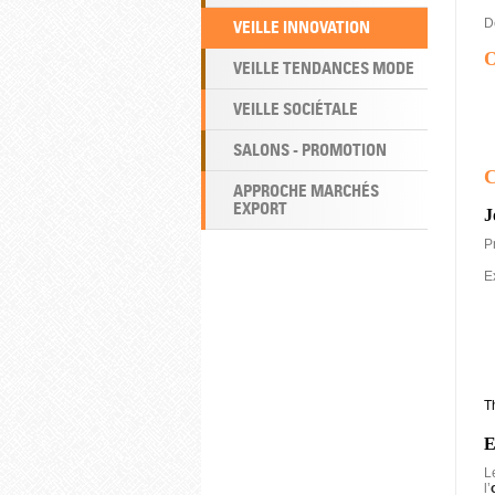
D
VEILLE INNOVATION
O
VEILLE TENDANCES MODE
VEILLE SOCIÉTALE
SALONS - PROMOTION
C
APPROCHE MARCHÉS
EXPORT
J
P
E
T
E
L
l’