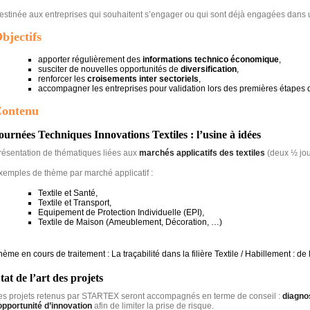
estinée aux entreprises qui souhaitent s’engager ou qui sont déjà engagées dans
bjectifs
apporter régulièrement des
informations technico économique
,
susciter de nouvelles opportunités de
diversification
,
renforcer les
croisements inter sectoriels
,
accompagner les entreprises pour validation lors des premières étapes 
ontenu
ournées Techniques Innovations Textiles : l’usine à idées
résentation de thématiques liées aux
marchés applicatifs des textiles
(deux ½ jou
xemples de thème par marché applicatif :
Textile et Santé,
Textile et Transport,
Equipement de Protection Individuelle (EPI),
Textile de Maison (Ameublement, Décoration, …)
hème en cours de traitement : La traçabilité dans la filière Textile / Habillement : de 
tat de l’art des projets
es projets retenus par STARTEX seront accompagnés en terme de conseil :
diagnos
opportunité d’innovation
afin de limiter la prise de risque.