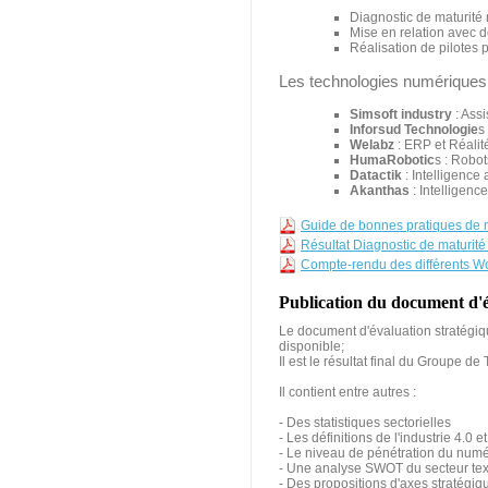
Diagnostic de maturité 
Mise en relation avec 
Réalisation de pilotes 
Les technologies numériques 
Simsoft industry
: Assi
Inforsud Technologie
s
Welabz
: ERP et Réali
HumaRobotic
s : Robot
Datactik
: Intelligence a
Akanthas
: Intelligenc
Guide de bonnes pratiques de nu
Résultat Diagnostic de maturi
Compte-rendu des différents Wo
Publication du document d'év
Le document d'évaluation stratégique
disponible;
Il est le résultat final du Groupe d
Il contient entre autres :
- Des statistiques sectorielles
- Les définitions de l'industrie 4.0
- Le niveau de pénétration du numér
- Une analyse SWOT du secteur tex
- Des propositions d'axes stratégiqu