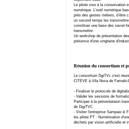
Le pilote vise à la conservation e
numérique. L'outil numérique basé
près des gestes métiers, d’être c
un second temps les transmettre à
constituer une base des savoir-fair
transmettre.
Un workshop de présentation des 
présence d'une vingtaine d'industr
Réunion du consortium et pr
Le consortium DgiTVc s'est réun
CITEVE à Vila Nova de Famalicã
- Finaliser le protocole de digitali
- Valider les sessions de formatio
Participer à la présentataion tra
de DigiTVC
- Visiter l'entreprise Sampaio & F
les pilote PT : Numérisation d'un
déchets par vision artificielle et in