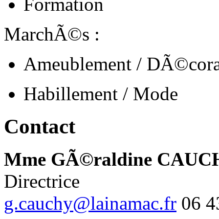
Formation
MarchÃ©s :
Ameublement / DÃ©cora
Habillement / Mode
Contact
Mme GÃ©raldine CAUC
Directrice
g.cauchy@lainamac.fr
06 4