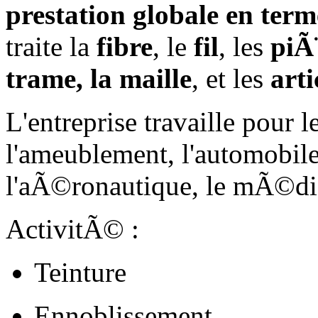
prestation globale en terme
traite la
fibre
, le
fil
, les
piÃ
trame, la maille
, et les
art
L'entreprise travaille pour l
l'ameublement, l'automobile,
l'aÃ©ronautique, le mÃ©dical
ActivitÃ© :
Teinture
Ennoblissement