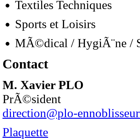
Textiles Techniques
Sports et Loisirs
MÃ©dical / HygiÃ¨ne /
Contact
M. Xavier PLO
PrÃ©sident
direction@plo-ennoblisseur
Plaquette