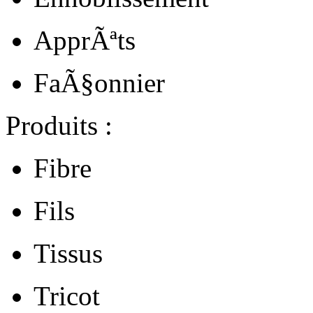
ApprÃªts
FaÃ§onnier
Produits :
Fibre
Fils
Tissus
Tricot