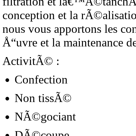
filtration et lâ€™Ã©tanch
conception et la rÃ©alisati
nous vous apportons les co
Å“uvre et la maintenance de
ActivitÃ© :
Confection
Non tissÃ©
NÃ©gociant
DÃ©coupe