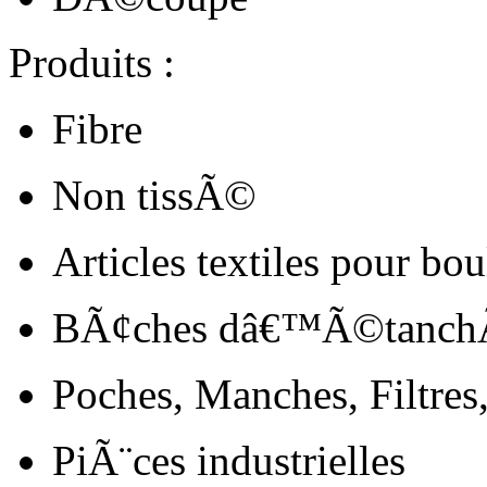
Produits :
Fibre
Non tissÃ©
Articles textiles pour bo
BÃ¢ches dâ€™Ã©tanc
Poches, Manches, Filtres,
PiÃ¨ces industrielles