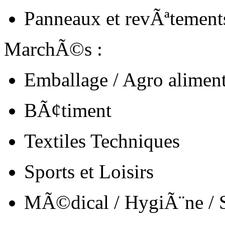
Panneaux et revÃªtement
MarchÃ©s :
Emballage / Agro aliment
BÃ¢timent
Textiles Techniques
Sports et Loisirs
MÃ©dical / HygiÃ¨ne /