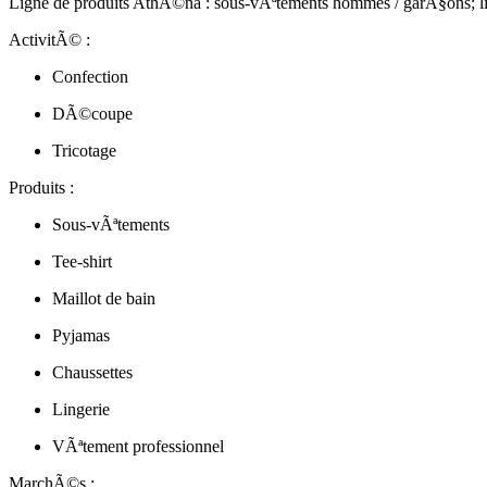
Ligne de produits AthÃ©na : sous-vÃªtements hommes / garÃ§ons; lin
ActivitÃ© :
Confection
DÃ©coupe
Tricotage
Produits :
Sous-vÃªtements
Tee-shirt
Maillot de bain
Pyjamas
Chaussettes
Lingerie
VÃªtement professionnel
MarchÃ©s :