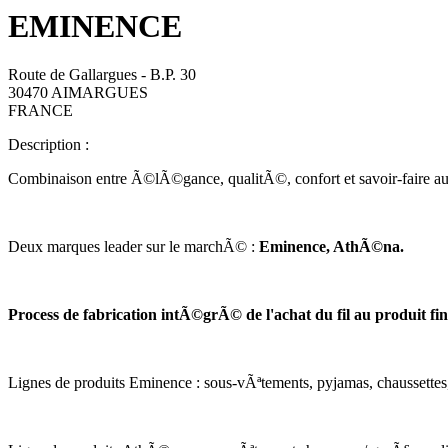
EMINENCE
Route de Gallargues - B.P. 30
30470 AIMARGUES
FRANCE
Description :
Combinaison entre Ã©lÃ©gance, qualitÃ©, confort et savoir-faire a
Deux marques leader sur le marchÃ© :
Eminence, AthÃ©na.
Process de fabrication intÃ©grÃ© de l'achat du fil au produit fin
Lignes de produits Eminence : sous-vÃªtements, pyjamas, chaussettes