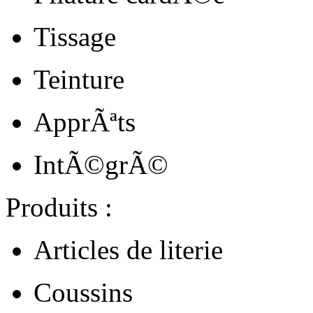
Tissage
Teinture
ApprÃªts
IntÃ©grÃ©
Produits :
Articles de literie
Coussins