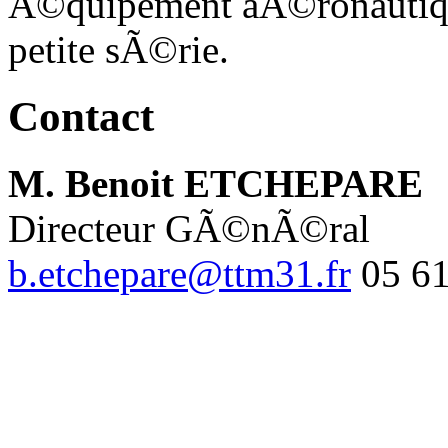
Ã©quipement aÃ©ronautique 
petite sÃ©rie.
Contact
M. Benoit ETCHEPARE
Directeur GÃ©nÃ©ral
b.etchepare@ttm31.fr
05 61