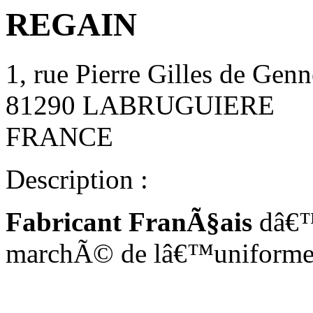
REGAIN
1, rue Pierre Gilles de Genn
81290 LABRUGUIERE
FRANCE
Description :
Fabricant FranÃ§ais
dâ€™a
marchÃ© de lâ€™uniforme