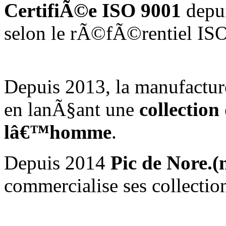
CertifiÃ©e ISO 9001
depu
selon le rÃ©fÃ©rentiel IS
Depuis 2013, la manufactu
en lanÃ§ant une
collection
lâ€™homme
.
Depuis 2014
Pic de Nore.
commercialise ses collecti