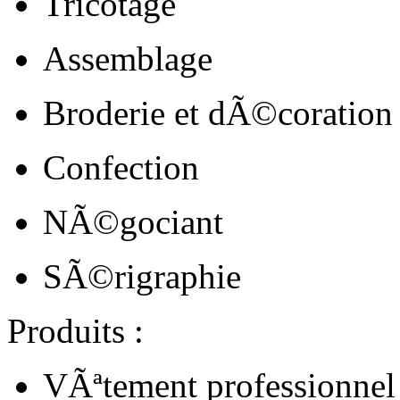
Tricotage
Assemblage
Broderie et dÃ©coration
Confection
NÃ©gociant
SÃ©rigraphie
Produits :
VÃªtement professionnel